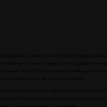
ных бедствий, кажется, что есть из чего выбрать для ка
дая угроза требует разной защиты. А пока давайте обос
х планете. Хотя США представляют собой относительно
льное значение, когда мы говорим о торнадо.
т штаты Техас, Оклахома, Айова, Луизиана, Канзас и Ю
 с Аллеей Торнадо тоже кое-что об этом знают; его гра
 между Скалистыми горами и Аппалачами.