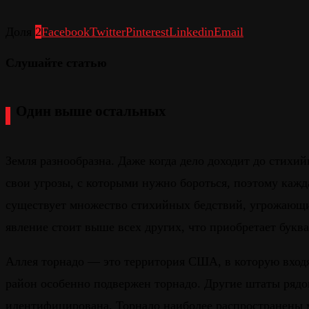
Доля
2
Facebook
Twitter
Pinterest
Linkedin
Email
Слушайте статью
Один выше остальных
Земля разнообразна. Даже когда дело доходит до стихий
свои угрозы, с которыми нужно бороться, поэтому каж
существует множество стихийных бедствий, угрожающи
явление стоит выше всех других, что приобретает буква
Аллея торнадо — это территория США, в которую входя
район особенно подвержен торнадо. Другие штаты рядом
идентифицирована. Торнадо наиболее распространены