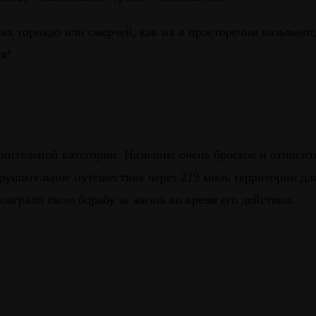
твиях торнадо или смерчей, как их в просторечии называ
я!
мнительной категории. Название очень броское и относит
ушительное путешествие через 219 миль территории длил
оиграли свою борьбу за жизнь во время его действия.