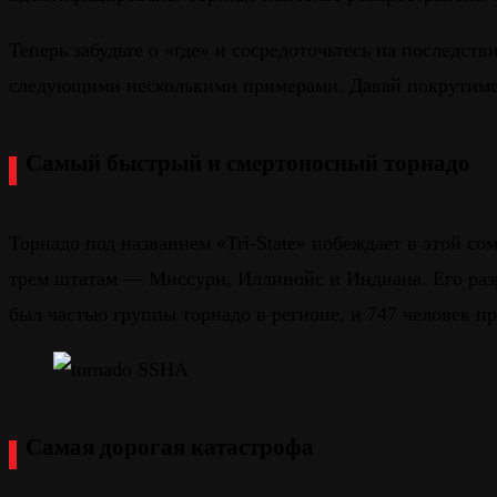
Теперь забудьте о «где» и сосредоточьтесь на последс
следующими несколькими примерами. Давай покрутимс
Самый быстрый и смертоносный торнадо
Торнадо под названием «Tri-State» побеждает в этой со
трем штатам — Миссури, Иллинойс и Индиана. Его разр
был частью группы торнадо в регионе, и 747 человек пр
Самая дорогая катастрофа