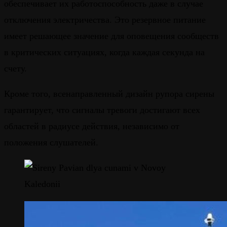
обеспечивает их работоспособность даже в случае
отключения электричества. Это резервное питание
имеет решающее значение для оповещения сообществ
в критических ситуациях, когда каждая секунда на
счету.
Кроме того, всенаправленный дизайн рупора сирены
гарантирует, что сигналы тревоги достигают всех
областей в радиусе действия, независимо от
положения слушателей.