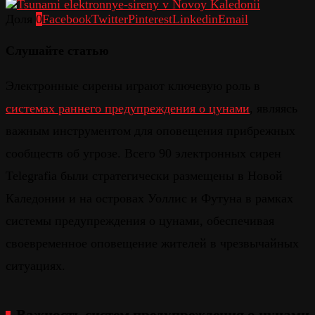
Доля
0
Facebook
Twitter
Pinterest
Linkedin
Email
Слушайте статью
Электронные
сирены
играют
ключевую
роль
в
системах
раннего
предупреждения
о
цунами
,
являясь
важным
инструментом
для
оповещения
прибрежных
сообществ
об
угрозе
.
Всего
90
электронных
сирен
Telegrafia
были
стратегически
размещены
в
Новой
Каледонии
и
на
островах
Уоллис
и
Футуна
в
рамках
системы
предупреждения
о
цунами
,
обеспечивая
своевременное
оповещение
жителей
в
чрезвычайных
ситуациях
.