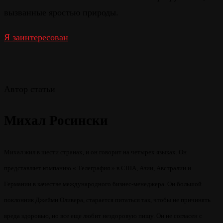
вызванные яростью природы.
Я заинтересован
Автор статьи
Михал Росински
Михал жил в шести странах, и он говорит на четырех языках. Он
представляет компанию « Телеграфия » в США, Азии, Австралии и
Германии в качестве международного бизнес-менеджера. Он большой
поклонник Джейми Оливера, старается питаться так, чтобы не причинять
вреда здоровью, но все еще любит нездоровую пищу. Он не согласен с