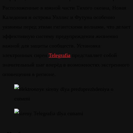
Расположенные в южной части Тихого океана, Новая
Каледония и острова Уоллис и Футуна особенно
уязвимы перед этими гигантскими волнами, что делает
эффективную систему предупреждения жизненно
важной для защиты сообществ. Установка
электронных сирен
Telegrafia
представляет собой
значительный шаг вперёд в возможностях экстренного
оповещения в регионе.