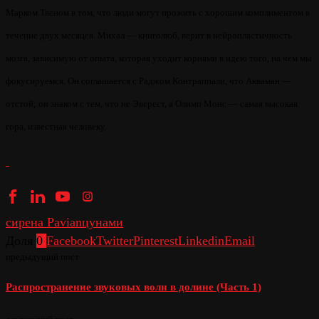
Марком Твеном в том, что люди могут прожить с хорошим комплиментом в
течение двух месяцев. Михал — книголюб, верит в нейропластичность
мозга, зависимую от опыта, которая уходит корнями в идею того, на чем мы
фокусируемся. Он соглашается с Раджом Контраппали, что Акваман —
отстой; он знаком с тем, что не Эверест, а Олимп Монс — самая высокая
гора, известная человеку.
сирена Pavian
цунами
Доля
0
Facebook
Twitter
Pinterest
Linkedin
Email
предыдущий пост
Распространение звуковых волн в долине (Часть 1)