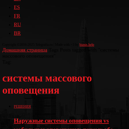
ES
FR
RU
BR
Copyright ©2016-2025 Telegrafia.eu | Made with <3 by
biznis.help
Домашняя страница
Tags
Posts tagged with "системы
массового оповещения"
Tag:
системы массового
оповещения
РЕШЕНИЯ
Наружные системы оповещения vs