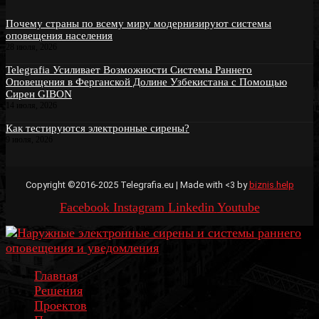
Почему страны по всему миру модернизируют системы
оповещения населения
28 июля, 2026
Telegrafia Усиливает Возможности Системы Раннего
Оповещения в Ферганской Долине Узбекистана с Помощью
Сирен GIBON
14 июля, 2026
Как тестируются электронные сирены?
9 июля, 2026
Copyright ©2016-2025 Telegrafia.eu | Made with <3 by
biznis.help
Facebook
Instagram
Linkedin
Youtube
Главная
Решения
Проектов