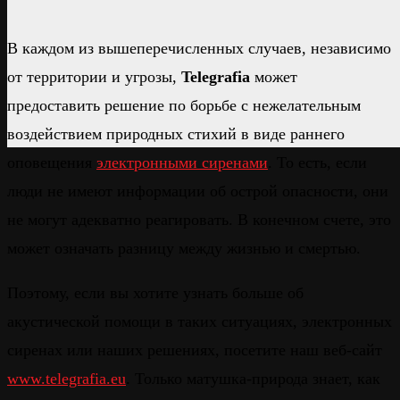
В каждом из вышеперечисленных случаев, независимо
от территории и угрозы,
Telegrafia
может
предоставить решение по борьбе с нежелательным
воздействием природных стихий в виде раннего
оповещения
электронными сиренами
. То есть, если
люди не имеют информации об острой опасности, они
не могут адекватно реагировать. В конечном счете, это
может означать разницу между жизнью и смертью.
Поэтому, если вы хотите узнать больше об
акустической помощи в таких ситуациях, электронных
сиренах или наших решениях, посетите наш веб-сайт
www
.
telegrafia
.
eu
. Только матушка-природа знает, как