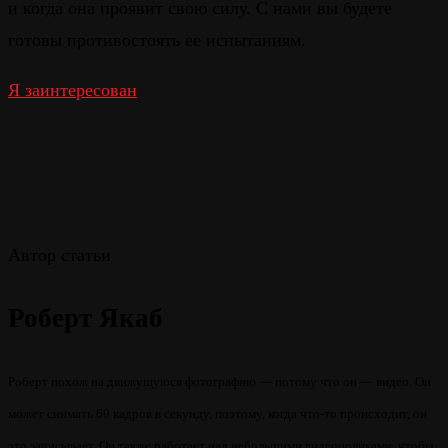
и когда она проявит свою силу. С нами вы будете
готовы противостоять ее испытаниям.
Я заинтересован
Автор статьи
Роберт Якаб
Роберт похож на движущуюся фотографию — потому что он — видео. Он
может снимать 60 кадров в секунду, поэтому, когда что-то происходит, он
это записывает. Он также работает над небольшими видеороликами, чтобы