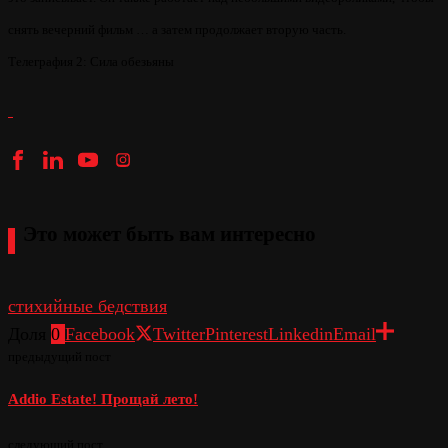
снять вечерний фильм … а затем продолжает вторую часть.
Телеграфия 2: Сила обезьяны
Это может быть вам интересно
стихийные бедствия
Доля
0
Facebook
Twitter
Pinterest
Linkedin
Email
предыдущий пост
Addio Estate! Прощай лето!
следующий пост