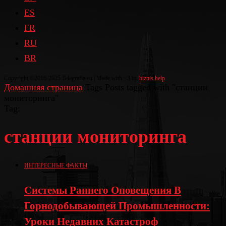
ES
FR
RU
BR
Copyright ©2016-2025 Telegrafia.eu | Made with <3 by
biznis.help
Домашняя страница
Tags
Posts tagged with "станции
мониторинга"
Tag:
станции мониторинга
ИНТЕРЕСНЫЕ ФАКТЫ
Системы Раннего Оповещения В
Горнодобывающей Промышленности:
Уроки Недавних Катастроф