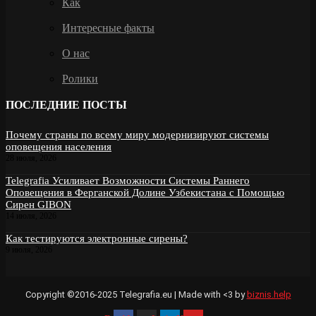
Как
Интересные факты
О нас
Ролики
ПОСЛЕДНИЕ ПОСТЫ
Почему страны по всему миру модернизируют системы
оповещения населения
28 июля, 2026
Telegrafia Усиливает Возможности Системы Раннего
Оповещения в Ферганской Долине Узбекистана с Помощью
Сирен GIBON
14 июля, 2026
Как тестируются электронные сирены?
9 июля, 2026
Copyright ©2016-2025 Telegrafia.eu | Made with <3 by
biznis.help