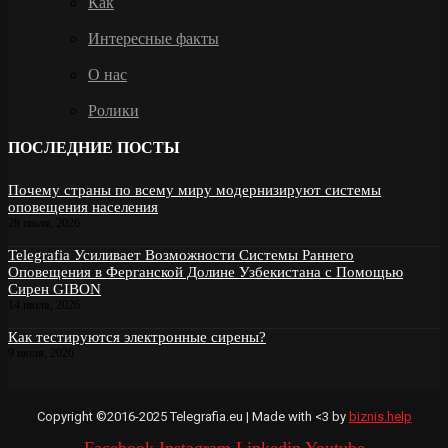
Как
Интересные факты
О нас
Ролики
ПОСЛЕДНИЕ ПОСТЫ
Почему страны по всему миру модернизируют системы
оповещения населения
28 июля, 2026
Telegrafia Усиливает Возможности Системы Раннего
Оповещения в Ферганской Долине Узбекистана с Помощью
Сирен GIBON
14 июля, 2026
Как тестируются электронные сирены?
9 июля, 2026
Copyright ©2016-2025 Telegrafia.eu | Made with <3 by
biznis.help
Facebook
Instagram
Linkedin
Youtube