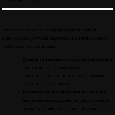
Выше указанная установка приносит целый ряд
преимуществ, улучшая параметры изделий компании
«Telegrafia», как например:
Оценка эффективности рупора/генератора
как отношения затрачиваемой
электрической мощности к создаваемому
акустическому давлению.
Возможность тестирования нескольких
акустических настроек
, т.е. расположений
рупоров, и выбора наиболее подходящего