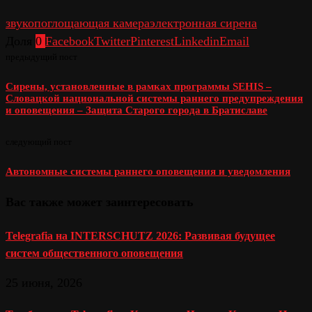
звукопоглощающая камера
электронная сирена
Доля
0
Facebook
Twitter
Pinterest
Linkedin
Email
предыдущий пост
Сирены, установленные в рамках программы SEHIS –
Словацкой национальной системы раннего предупреждения
и оповещения – Защита Старого города в Братиславе
следующий пост
Автономные системы раннего оповещения и уведомления
Вас также может заинтересовать
Telegrafia на INTERSCHUTZ 2026: Развивая будущее
систем общественного оповещения
25 июня, 2026