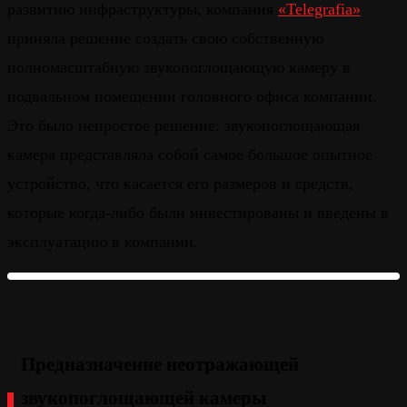
развитию инфраструктуры, компания
«Telegrafia»
приняла решение создать свою собственную
полномасштабную звукопоглощающую камеру в
подвальном помещении головного офиса компании.
Это было непростое решение: звукопоглощающая
камера представляла собой самое большое опытное
устройство, что касается его размеров и средств,
которые когда-либо были инвестированы и введены в
эксплуатацию в компании.
Предназначение неотражающей
звукопоглощающей камеры