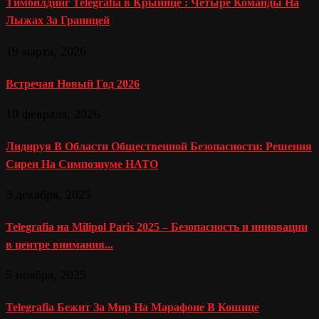
Тимбилдинг Telegrafia в Крынице : Четыре Команды На
Лыжах За Границей
19 марта, 2026
Встречая Новый Год 2026
10 февраля, 2026
Лидируя В Области Общественной Безопасности: Решения
Сирен На Симпозиуме НАТО
3 декабря, 2025
Telegrafia на Milipol Paris 2025 – Безопасность и инновации
в центре внимания...
5 ноября, 2025
Telegrafia Бежит За Мир На Марафоне В Кошице