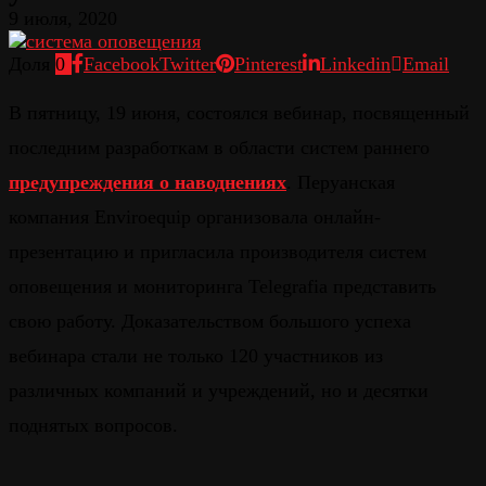
9 июля, 2020
Доля
0
Facebook
Twitter
Pinterest
Linkedin
Email
В пятницу, 19 июня, состоялся вебинар, посвященный
последним разработкам в области систем раннего
предупреждения о наводнениях
. Перуанская
компания Enviroequip организовала онлайн-
презентацию и пригласила производителя систем
оповещения и мониторинга Telegrafia представить
свою работу. Доказательством большого успеха
вебинара стали не только 120 участников из
различных компаний и учреждений, но и десятки
поднятых вопросов.