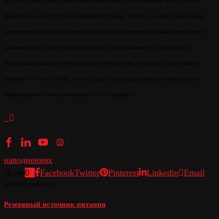
Петра — международный бизнес-менеджер, отвечающий за испански-,
французски- и португалоговорящий страны. Петра с ее международным,
экономическим и логистическим опытом и знаниями 4 языков выполняет
динамичную и ответственную работу для компании « Телеграфия ».
Латиноамериканские отношения, путешествия, туризм и электронные
сирены — это ее хобби, и она с радостью представит вам интересную
информацию из мира компании « Телеграфия ».
наводнениях
Доля
0
Facebook
Twitter
Pinterest
Linkedin
Email
предыдущий пост
Резервный источник питания