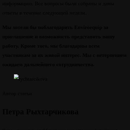
информацию. Все вопросы были собраны и даны
ответы в течение следующей недели.
Мы хотели бы поблагодарить
Enviroequip
за
приглашение и возможность представить нашу
работу. Кроме того, мы благодарны всем
участникам за их живой интерес.
Мы с нетерпением
ожидаем дальнейшего сотрудничества.
Автор статьи
Петра Рыхтарчикова